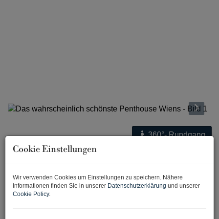
360°- Rundgang
Cookie Einstellungen
Beschreibung
Lage und Infrastruktur
Wir verwenden Cookies um Einstellungen zu speichern. Nähere
Informationen finden Sie in unserer
Datenschutzerklärung
und unserer
Zum Verkauf gelangt das vermutlich schönste Penthouse
Cookie Policy
.
Wiens in begehrter Grünruhelage des 19. Bezirkes,
gegenüber der American International School Vienna. Die