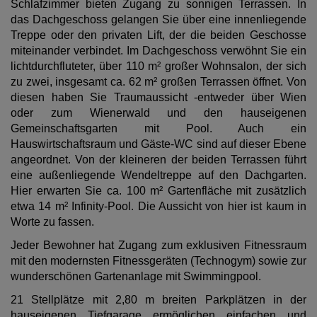
Schlafzimmer bieten Zugang zu sonnigen Terrassen. In
das Dachgeschoss gelangen Sie über eine innenliegende
Treppe oder den privaten Lift, der die beiden Geschosse
miteinander verbindet. Im Dachgeschoss verwöhnt Sie ein
lichtdurchfluteter, über 110 m² großer Wohnsalon, der sich
zu zwei, insgesamt ca. 62 m² großen Terrassen öffnet. Von
diesen haben Sie Traumaussicht -entweder über Wien
oder zum Wienerwald und den hauseigenen
Gemeinschaftsgarten mit Pool. Auch ein
Hauswirtschaftsraum und Gäste-WC sind auf dieser Ebene
angeordnet. Von der kleineren der beiden Terrassen führt
eine außenliegende Wendeltreppe auf den Dachgarten.
Hier erwarten Sie ca. 100 m² Gartenfläche mit zusätzlich
etwa 14 m² Infinity-Pool. Die Aussicht von hier ist kaum in
Worte zu fassen.
Jeder Bewohner hat Zugang zum exklusiven Fitnessraum
mit den modernsten Fitnessgeräten (Technogym) sowie zur
wunderschönen Gartenanlage mit Swimmingpool.
21 Stellplätze mit 2,80 m breiten Parkplätzen in der
hauseigenen Tiefgarage ermöglichen einfachen und