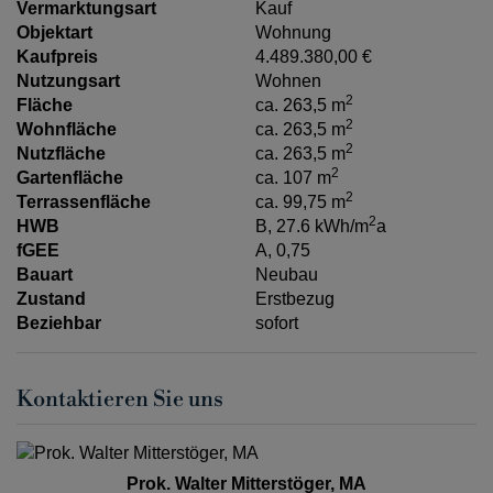
Vermarktungsart
Kauf
Objektart
Wohnung
Kaufpreis
4.489.380,00 €
Nutzungsart
Wohnen
2
Fläche
ca. 263,5 m
2
Wohnfläche
ca. 263,5 m
2
Nutzfläche
ca. 263,5 m
2
Gartenfläche
ca. 107 m
2
Terrassenfläche
ca. 99,75 m
2
HWB
B, 27.6 kWh/m
a
fGEE
A, 0,75
Bauart
Neubau
Zustand
Erstbezug
Beziehbar
sofort
Kontaktieren Sie uns
Prok. Walter Mitterstöger, MA