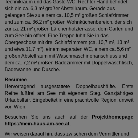
Technikraum und das Gäste-WC. Rechter Hand befindet
sich ein ca. 6,3 m² großer Abstellraum. Gerade aus
gelangen Sie zu einem ca. 10,5 m² großen Schlafzimmer
und zum ca. 36,2 m² großen Wohnküchenbereich, der sich
zur ca. 21 m² großen Lärchenholzterrasse, dem Garten und
zum See hin öffnet. Eine Treppe führt Sie in das
Obergeschoss mit drei Schlafzimmern (ca. 10,7 m², 13 m²
und etwa 11,7 m²), einem separaten WC, einem ca. 5,6 m²
großen Abstellraum mit Waschmaschinenanschluss und
dem ca. 7,2 m² großen Badezimmer mit Doppelwaschtisch,
Badewanne und Dusche.
Resümee
Hervorragend ausgestattete Doppelhaushälfte. Erste
Reihe fußfrei am See mit eigenem Steg. Ganzjähriges
Urlaubsflair. Eingebettet in eine prachtvolle Region, unweit
von Wien.
Besuchen Sie uns auch auf der
Projekthomepage
https://mein-haus-am-see.at.
Wir weisen darauf hin, dass zwischen dem Vermittler und