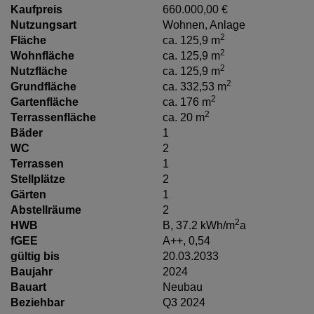
Kaufpreis
660.000,00 €
Nutzungsart
Wohnen
Anlage
2
Fläche
ca. 125,9 m
2
Wohnfläche
ca. 125,9 m
2
Nutzfläche
ca. 125,9 m
2
Grundfläche
ca. 332,53 m
2
Gartenfläche
ca. 176 m
2
Terrassenfläche
ca. 20 m
Bäder
1
WC
2
Terrassen
1
Stellplätze
2
Gärten
1
Abstellräume
2
2
HWB
B, 37.2 kWh/m
a
fGEE
A++, 0,54
gültig bis
20.03.2033
Baujahr
2024
Bauart
Neubau
Beziehbar
Q3 2024