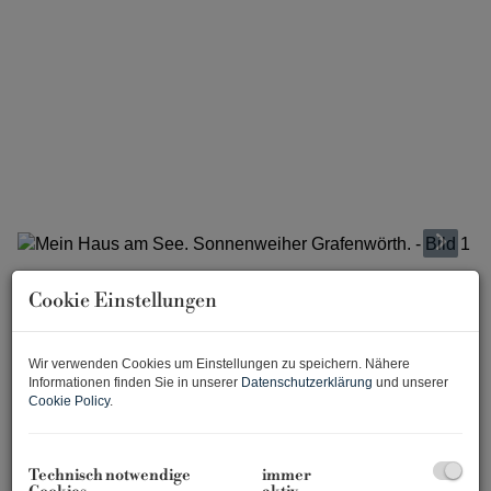
Cookie Einstellungen
Beschreibung
Allgemeines
Wir verwenden Cookies um Einstellungen zu speichern. Nähere
Sich den Traum vom Haus am See erfüllen und 365 Tage
Informationen finden Sie in unserer
Datenschutzerklärung
und unserer
Cookie Policy
.
Urlaubsfeeling genießen. Das ist möglich im
Sonnenweiher Grafenwörth, ca. 30 Fahrminuten von der
Stadtgrenze Wiens entfernt, im Herzen der Region
Technisch notwendige
immer
Wagram. Ein nachhaltiges, gut durchdachtes