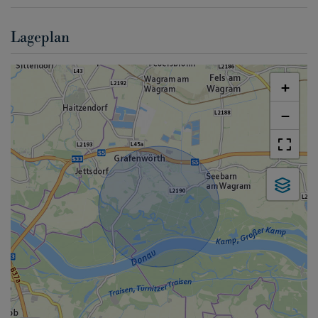
Lageplan
+
−