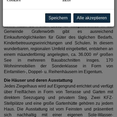
Cookies
aktiv
Gesamtkonzept, erstklassige Architektur, hochwertige
Ausstattung und viel Grünraum fördern das besondere
Lebensgefühl am Sonnenweiher.
Die Verkehrsanbindung
Speichern
Alle akzeptieren
Richtung Wien und Krems (S5, Stockerauer Schnellstraße)
sowie nach St. Pölten (S33) ist ausgezeichnet. In der
Gemeinde Grafenwörth gibt es ausreichend
Einkaufsmöglichkeiten für Güter des täglichen Bedarfs,
Kinderbetreuungseinrichtungen und Schulen. In diesem
wunderbaren, regionalen Umfeld eingebettet, entstehen an
einem mäanderförmig angelegten, ca. 36.000 m² großen
See in mehreren Bauabschnitten insges. 170
Wohnimmobilien der Sonderklasse in Form von
Einfamilien-, Doppel- u. Reihenhäusern im Eigentum.
Die Häuser und deren Ausstattung
Jedes Ziegelhaus wird auf Eigengrund errichtet und verfügt
über Freiflächen in Form von Terrasse und Garten mit
direktem Seezugang und privatem Steg. Zwei KFZ-
Stellplätze und eine große Gartenhütte gehören zu jedem
Haus. Die Ausstattung ist vom Feinsten und präsentiert
sich nachhaltig mit einer eigenen Sole-Wasser-