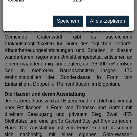
Cookies
aktiv
Gesamtkonzept, erstklassige Architektur, hochwertige
Ausstattung und viel Grünraum fördern das besondere
Lebensgefühl am Sonnenweiher.
Die Verkehrsanbindung
Speichern
Alle akzeptieren
Richtung Wien und Krems (S5, Stockerauer Schnellstraße)
sowie nach St. Pölten (S33) ist ausgezeichnet. In der
Gemeinde Grafenwörth gibt es ausreichend
Einkaufsmöglichkeiten für Güter des täglichen Bedarfs,
Kinderbetreuungseinrichtungen und Schulen. In diesem
wunderbaren, regionalen Umfeld eingebettet, entstehen an
einem mäanderförmig angelegten, ca. 36.000 m² großen
See in mehreren Bauabschnitten insges. 170
Wohnimmobilien der Sonderklasse in Form von
Einfamilien-, Doppel- u. Reihenhäusern im Eigentum.
Die Häuser und deren Ausstattung
Jedes Ziegelhaus wird auf Eigengrund errichtet und verfügt
über Freiflächen in Form von Terrasse und Garten mit
direktem Seezugang und privatem Steg. Zwei KFZ-
Stellplätze und eine große Gartenhütte gehören zu jedem
Haus. Die Ausstattung ist vom Feinsten und präsentiert
sich nachhaltig mit einer eigenen Sole-Wasser-