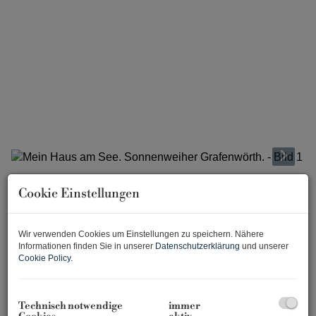
Cookie Einstellungen
Beschreibung
Allgemeines
Wir verwenden Cookies um Einstellungen zu speichern. Nähere
Sich den Traum vom Haus am See erfüllen und 365 Tage
Informationen finden Sie in unserer
Datenschutzerklärung
und unserer
Cookie Policy
.
Urlaubsfeeling genießen. Das ist möglich im
Sonnenweiher Grafenwörth, ca. 30 Fahrminuten von der
Stadtgrenze Wiens entfernt, im Herzen der Region
Technisch notwendige
immer
Wagram. Ein nachhaltiges, gut durchdachtes