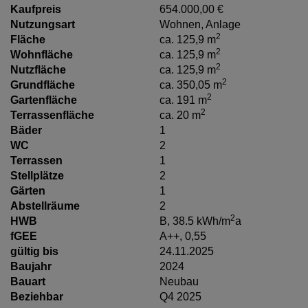
Kaufpreis
654.000,00 €
Nutzungsart
Wohnen
Anlage
2
Fläche
ca. 125,9 m
2
Wohnfläche
ca. 125,9 m
2
Nutzfläche
ca. 125,9 m
2
Grundfläche
ca. 350,05 m
2
Gartenfläche
ca. 191 m
2
Terrassenfläche
ca. 20 m
Bäder
1
WC
2
Terrassen
1
Stellplätze
2
Gärten
1
Abstellräume
2
2
HWB
B, 38.5 kWh/m
a
fGEE
A++, 0,55
gültig bis
24.11.2025
Baujahr
2024
Bauart
Neubau
Beziehbar
Q4 2025