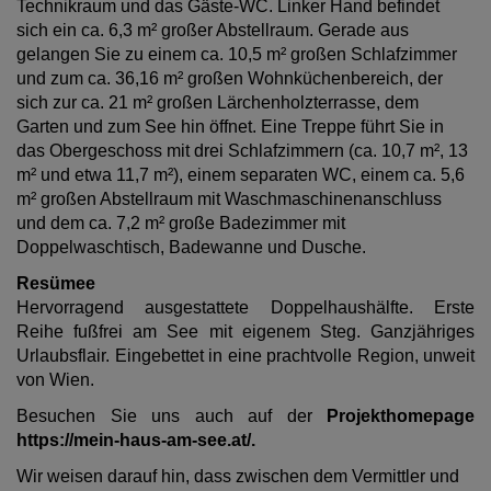
Technikraum und das Gäste-WC. Linker Hand befindet
sich ein ca. 6,3 m² großer Abstellraum. Gerade aus
gelangen Sie zu einem ca. 10,5 m² großen Schlafzimmer
und zum ca. 36,16 m² großen Wohnküchenbereich, der
sich zur ca. 21 m² großen Lärchenholzterrasse, dem
Garten und zum See hin öffnet. Eine Treppe führt Sie in
das Obergeschoss mit drei Schlafzimmern (ca. 10,7 m², 13
m² und etwa 11,7 m²), einem separaten WC, einem ca. 5,6
m² großen Abstellraum mit Waschmaschinenanschluss
und dem ca. 7,2 m² große Badezimmer mit
Doppelwaschtisch, Badewanne und Dusche.
Resümee
Hervorragend ausgestattete Doppelhaushälfte. Erste
Reihe fußfrei am See mit eigenem Steg. Ganzjähriges
Urlaubsflair. Eingebettet in eine prachtvolle Region, unweit
von Wien.
Besuchen Sie uns auch auf der
Projekthomepage
https://mein-haus-am-see.at/.
Wir weisen darauf hin, dass zwischen dem Vermittler und