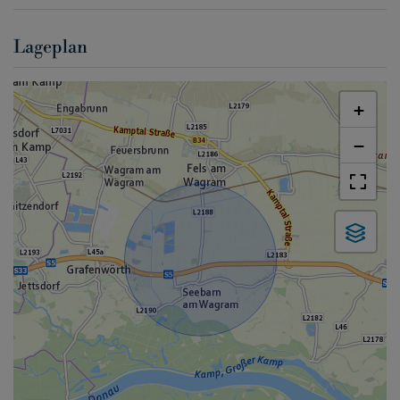
Lageplan
+
−