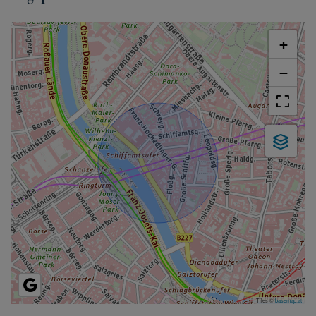
+
−
Tiles ©
basemap.at