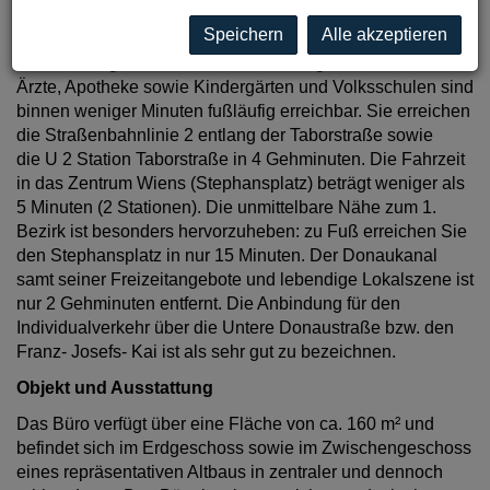
boomenden Karmeliterviertel. Der beliebte und hippe
Speichern
Alle akzeptieren
Karmelitermarkt befindet sich "ums Eck".
Einkaufsmöglichkeiten für Güter des täglichen Bedarfs,
Ärzte, Apotheke sowie Kindergärten und Volksschulen sind
binnen weniger Minuten fußläufig erreichbar. Sie erreichen
die Straßenbahnlinie 2 entlang der Taborstraße sowie
die U 2 Station Taborstraße in 4 Gehminuten. Die Fahrzeit
in das Zentrum Wiens (Stephansplatz) beträgt weniger als
5 Minuten (2 Stationen). Die unmittelbare Nähe zum 1.
Bezirk ist besonders hervorzuheben: zu Fuß erreichen Sie
den Stephansplatz in nur 15 Minuten. Der Donaukanal
samt seiner Freizeitangebote und lebendige Lokalszene ist
nur 2 Gehminuten entfernt. Die Anbindung für den
Individualverkehr über die Untere Donaustraße bzw. den
Franz- Josefs- Kai ist als sehr gut zu bezeichnen.
Objekt und Ausstattung
Das Büro verfügt über eine Fläche von ca. 160 m² und
befindet sich im Erdgeschoss sowie im Zwischengeschoss
eines repräsentativen Altbaus in zentraler und dennoch