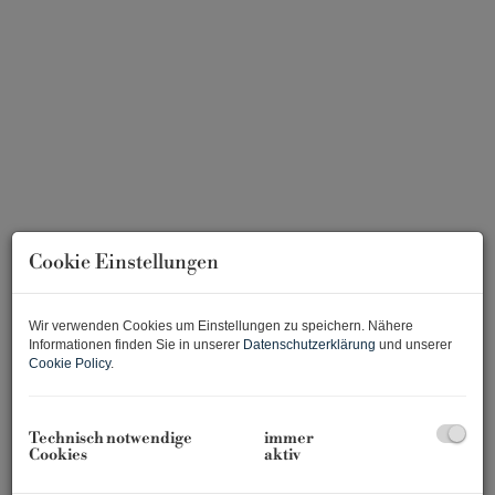
Cookie Einstellungen
Einrichtungsvorschlag KI-generiert
Wir verwenden Cookies um Einstellungen zu speichern. Nähere
Informationen finden Sie in unserer
Datenschutzerklärung
und unserer
Cookie Policy
.
Beschreibung
Technisch notwendige
immer
Lage und Umfeld
Cookies
aktiv
Das Büro befindet sich im 2. Wiener Gemeindebezirk im