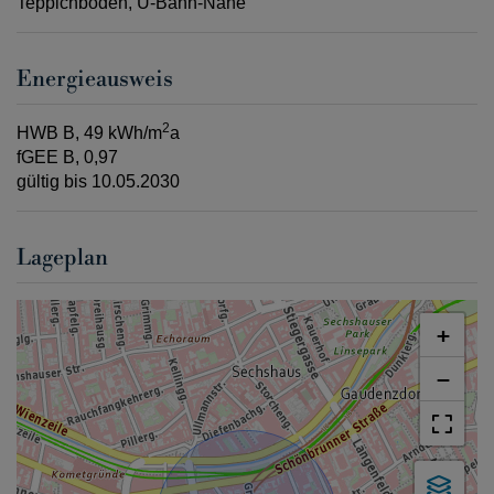
Teppichboden
U-Bahn-Nähe
Energieausweis
2
HWB
B, 49 kWh/m
a
fGEE
B, 0,97
gültig bis
10.05.2030
Lageplan
+
−