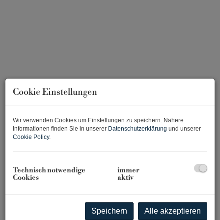
Cookie Einstellungen
Wir verwenden Cookies um Einstellungen zu speichern. Nähere
Informationen finden Sie in unserer
Datenschutzerklärung
und unserer
Beschreibung
Cookie Policy
.
Lage und Umfeld
Technisch notwendige
immer
Zur Vermietung gelangt ein kompaktes Büro in begehrter
Cookies
aktiv
Lage Meidlings in unmittelbarer Nähe des Meidlinger
Platzl's. Die Geschäfte des täglichen Bedarfs wie eine
BILLA Filiale, ein Interspar und eine Volksbank stehen im
Speichern
Alle akzeptieren
fußläufigen Umkreis zur Verfügung. Für Mittagspausen